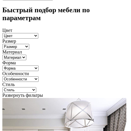
Быстрый подбор мебели по
параметрам
Цвет
Размер
Материал
Форма
Особенности
Стиль
Развернуть фильтры