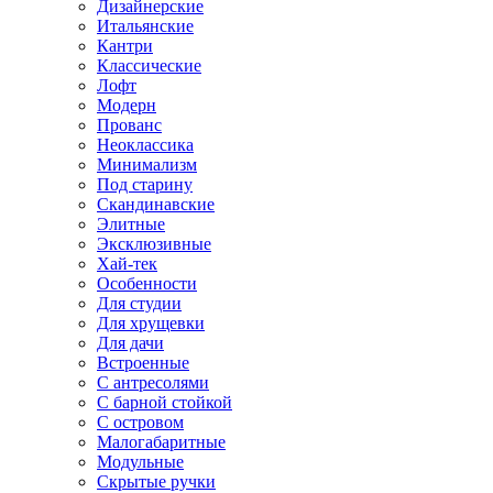
Дизайнерские
Итальянские
Кантри
Классические
Лофт
Модерн
Прованс
Неоклассика
Минимализм
Под старину
Скандинавские
Элитные
Эксклюзивные
Хай-тек
Особенности
Для студии
Для хрущевки
Для дачи
Встроенные
С антресолями
С барной стойкой
С островом
Малогабаритные
Модульные
Скрытые ручки