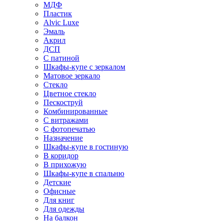
МДФ
Пластик
Alvic Luxe
Эмаль
Акрил
ДСП
С патиной
Шкафы-купе с зеркалом
Матовое зеркало
Стекло
Цветное стекло
Пескоструй
Комбинированные
С витражами
С фотопечатью
Назначение
Шкафы-купе в гостиную
В коридор
В прихожую
Шкафы-купе в спальню
Детские
Офисные
Для книг
Для одежды
На балкон