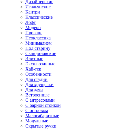
Дизайнерские
Итальянские
Кантри
Классические
Лофт
Модерн
Прованс
Неоклассика
Минимализм
Под старину
Скандинавские
Элитные
Эксклюзивные
Хай-тек
Особенности
Для студии
Для хрущевки
Для дачи
Встроенные
С антресолями
С барной стойкой
С островом
Малогабаритные
Модульные
Скрытые ручки