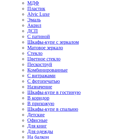
МДФ
Пластик
Alvic Luxe
Эмаль
Акрил
ДСП
С патиной
Шкафы-купе с зеркалом
Матовое зеркало
Стекло
Цветное стекло
Пескоструй
Комбинированные
С витражами
С фотопечатью
Назначение
Шкафы-купе в гостиную
В коридор
В прихожую
Шкафы-купе в спальню
Детские
Офисные
Для книг
Для одежды
На балкон