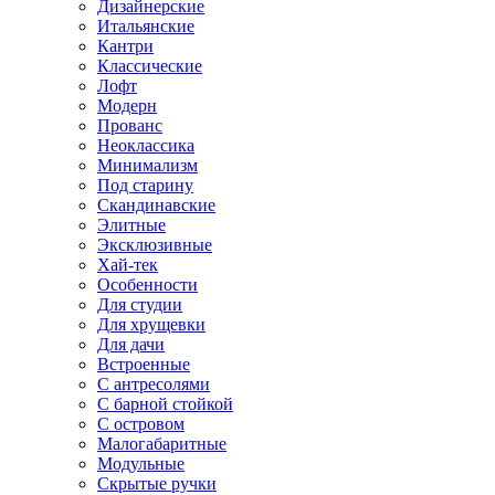
Дизайнерские
Итальянские
Кантри
Классические
Лофт
Модерн
Прованс
Неоклассика
Минимализм
Под старину
Скандинавские
Элитные
Эксклюзивные
Хай-тек
Особенности
Для студии
Для хрущевки
Для дачи
Встроенные
С антресолями
С барной стойкой
С островом
Малогабаритные
Модульные
Скрытые ручки