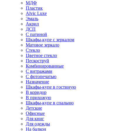
МДФ
Пластик
Alvic Luxe
Эмаль
Акрил
ДСП
С патиной
Шкафы-купе с зеркалом
Матовое зеркало
Стекло
Цветное стекло
Пескоструй
Комбинированные
С витражами
С фотопечатью
Назначение
Шкафы-купе в гостиную
В коридор
В прихожую
Шкафы-купе в спальню
Детские
Офисные
Для книг
Для одежды
На балкон