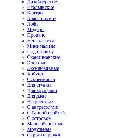
Дизайнерские
Итальянские
Кантри
Классические
Лофт
Модерн
Прованс
Неоклассика
Минимализм
Под старину
Скандинавские
Элитные
Эксклюзивные
Хай-тек
Особенности
Для студии
Для хрущевки
Для дачи
Встроенные
С антресолями
С барной стойкой
С островом
Малогабаритные
Модульные
Скрытые ручки