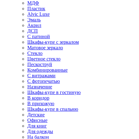
МДФ
Пластик
Alvic Luxe
Эмаль
Акрил
ДСП
С патиной
Шкафы-купе с зеркалом
Матовое зеркало
Стекло
Цветное стекло
Пескоструй
Комбинированные
С витражами
С фотопечатью
Назначение
Шкафы-купе в гостиную
В коридор
В прихожую
Шкафы-купе в спальню
Детские
Офисные
Для книг
Для одежды
На балкон