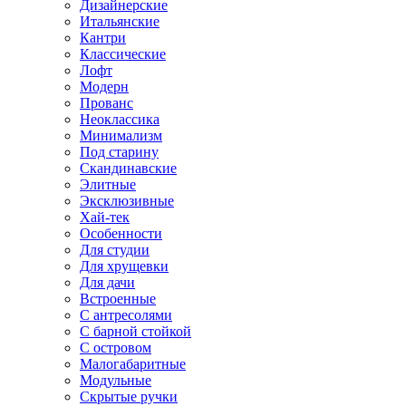
Дизайнерские
Итальянские
Кантри
Классические
Лофт
Модерн
Прованс
Неоклассика
Минимализм
Под старину
Скандинавские
Элитные
Эксклюзивные
Хай-тек
Особенности
Для студии
Для хрущевки
Для дачи
Встроенные
С антресолями
С барной стойкой
С островом
Малогабаритные
Модульные
Скрытые ручки