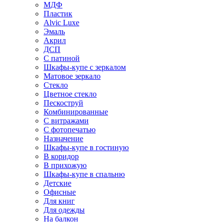
МДФ
Пластик
Alvic Luxe
Эмаль
Акрил
ДСП
С патиной
Шкафы-купе с зеркалом
Матовое зеркало
Стекло
Цветное стекло
Пескоструй
Комбинированные
С витражами
С фотопечатью
Назначение
Шкафы-купе в гостиную
В коридор
В прихожую
Шкафы-купе в спальню
Детские
Офисные
Для книг
Для одежды
На балкон