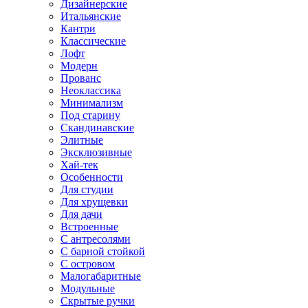
Дизайнерские
Итальянские
Кантри
Классические
Лофт
Модерн
Прованс
Неоклассика
Минимализм
Под старину
Скандинавские
Элитные
Эксклюзивные
Хай-тек
Особенности
Для студии
Для хрущевки
Для дачи
Встроенные
С антресолями
С барной стойкой
С островом
Малогабаритные
Модульные
Скрытые ручки