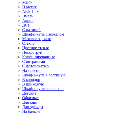
МДФ
Пластик
Alvic Luxe
Эмаль
Акрил
ДСП
С патиной
Шкафы-купе с зеркалом
Матовое зеркало
Стекло
Цветное стекло
Пескоструй
Комбинированные
С витражами
С фотопечатью
Назначение
Шкафы-купе в гостиную
В коридор
В прихожую
Шкафы-купе в спальню
Детские
Офисные
Для книг
Для одежды
На балкон