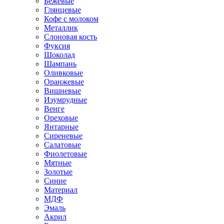
Бежевые
Глянцевые
Кофе с молоком
Металлик
Слоновая кость
Фуксия
Шоколад
Шампань
Оливковые
Оранжевые
Вишневые
Изумрудные
Венге
Ореховые
Янтарные
Сиреневые
Салатовые
Фиолетовые
Мятные
Золотые
Синие
Материал
МДФ
Эмаль
Акрил