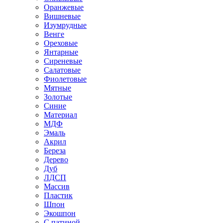
Оранжевые
Вишневые
Изумрудные
Венге
Ореховые
Янтарные
Сиреневые
Салатовые
Фиолетовые
Мятные
Золотые
Синие
Материал
МДФ
Эмаль
Акрил
Береза
Дерево
Дуб
ЛДСП
Массив
Пластик
Шпон
Экошпон
С патиной