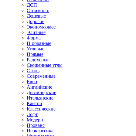
ДСП
Стоимость
Дешевые
Дорогие
Эконом-класс
Элитные
Форма
П-образные
Угловые
Прямые
Радиусные
Скошенные углы
Стиль
Современные
Евро
Английские
Дизайнерские
Итальянские
Кантри
Классические
Лофт
Модерн
Прованс
Неоклассика