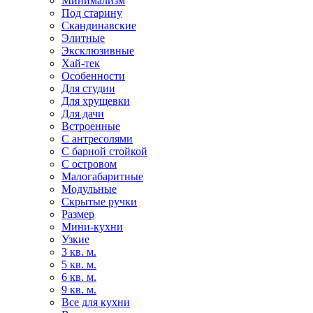
Минимализм
Под старину
Скандинавские
Элитные
Эксклюзивные
Хай-тек
Особенности
Для студии
Для хрущевки
Для дачи
Встроенные
С антресолями
С барной стойкой
С островом
Малогабаритные
Модульные
Скрытые ручки
Размер
Мини-кухни
Узкие
3 кв. м.
5 кв. м.
6 кв. м.
9 кв. м.
Все для кухни