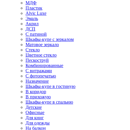
МДФ
Пластик
Alvic Luxe
Эмаль
Акрил
ДСП
С патиной
Шкафы-купе с зеркалом
Матовое зеркало
Стекло
Цветное стекло
Пескоструй
Комбинированные
С витражами
С фотопечатью
Назначение
Шкафы-купе в гостиную
В коридор
В прихожую
Шкафы-купе в спальню
Детские
Офисные
Для книг
Для одежды
На балкон