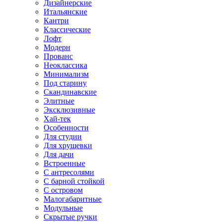
Дизайнерские
Итальянские
Кантри
Классические
Лофт
Модерн
Прованс
Неоклассика
Минимализм
Под старину
Скандинавские
Элитные
Эксклюзивные
Хай-тек
Особенности
Для студии
Для хрущевки
Для дачи
Встроенные
С антресолями
С барной стойкой
С островом
Малогабаритные
Модульные
Скрытые ручки