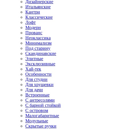
Дизайнерские
Итальянские
Кантри
Классические
Лофт
Модерн
Прованс
Неоклассика
Минимализм
Под старину
Скандинавские
Элитные
Эксклюзивные
Хай-тек
Особенности
Для студии
Для хрущевки
Для дачи
Встроенные
С антресолями
С барной стойкой
С островом
Малогабаритные
Модульные
Скрытые ручки