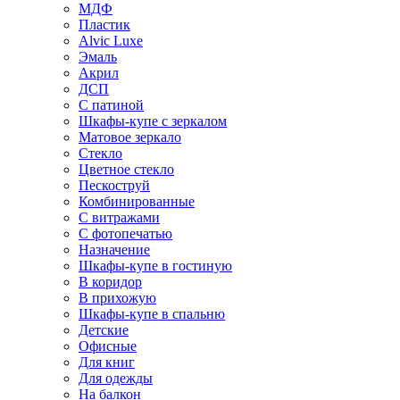
МДФ
Пластик
Alvic Luxe
Эмаль
Акрил
ДСП
С патиной
Шкафы-купе с зеркалом
Матовое зеркало
Стекло
Цветное стекло
Пескоструй
Комбинированные
С витражами
С фотопечатью
Назначение
Шкафы-купе в гостиную
В коридор
В прихожую
Шкафы-купе в спальню
Детские
Офисные
Для книг
Для одежды
На балкон