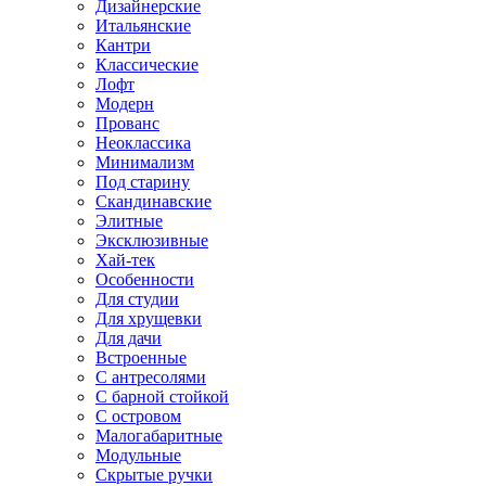
Дизайнерские
Итальянские
Кантри
Классические
Лофт
Модерн
Прованс
Неоклассика
Минимализм
Под старину
Скандинавские
Элитные
Эксклюзивные
Хай-тек
Особенности
Для студии
Для хрущевки
Для дачи
Встроенные
С антресолями
С барной стойкой
С островом
Малогабаритные
Модульные
Скрытые ручки