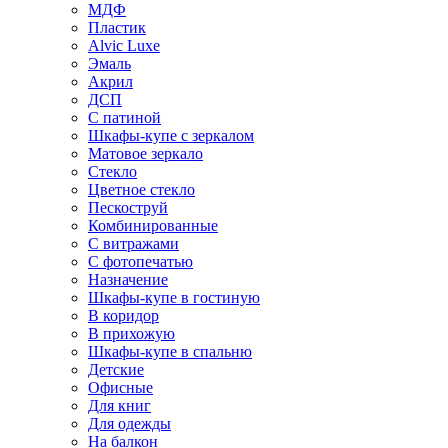
МДФ
Пластик
Alvic Luxe
Эмаль
Акрил
ДСП
С патиной
Шкафы-купе с зеркалом
Матовое зеркало
Стекло
Цветное стекло
Пескоструй
Комбинированные
С витражами
С фотопечатью
Назначение
Шкафы-купе в гостиную
В коридор
В прихожую
Шкафы-купе в спальню
Детские
Офисные
Для книг
Для одежды
На балкон