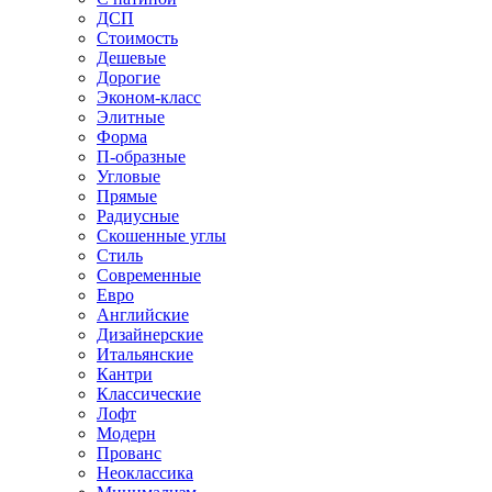
ДСП
Стоимость
Дешевые
Дорогие
Эконом-класс
Элитные
Форма
П-образные
Угловые
Прямые
Радиусные
Скошенные углы
Стиль
Современные
Евро
Английские
Дизайнерские
Итальянские
Кантри
Классические
Лофт
Модерн
Прованс
Неоклассика