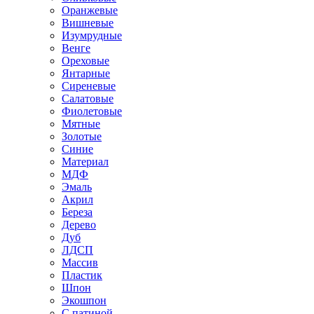
Оранжевые
Вишневые
Изумрудные
Венге
Ореховые
Янтарные
Сиреневые
Салатовые
Фиолетовые
Мятные
Золотые
Синие
Материал
МДФ
Эмаль
Акрил
Береза
Дерево
Дуб
ЛДСП
Массив
Пластик
Шпон
Экошпон
С патиной