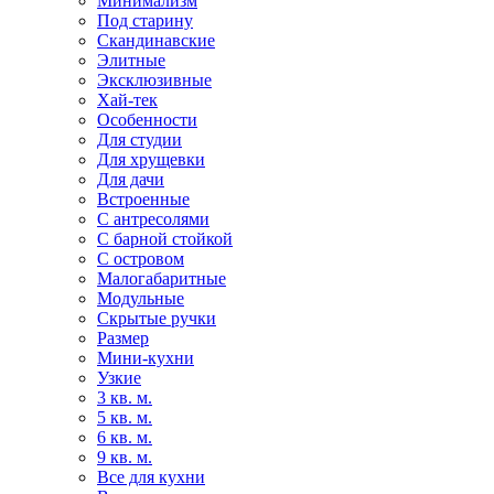
Минимализм
Под старину
Скандинавские
Элитные
Эксклюзивные
Хай-тек
Особенности
Для студии
Для хрущевки
Для дачи
Встроенные
С антресолями
С барной стойкой
С островом
Малогабаритные
Модульные
Скрытые ручки
Размер
Мини-кухни
Узкие
3 кв. м.
5 кв. м.
6 кв. м.
9 кв. м.
Все для кухни