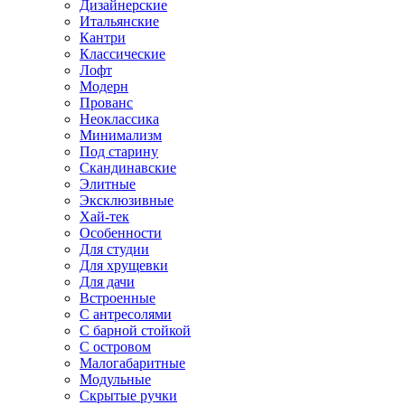
Дизайнерские
Итальянские
Кантри
Классические
Лофт
Модерн
Прованс
Неоклассика
Минимализм
Под старину
Скандинавские
Элитные
Эксклюзивные
Хай-тек
Особенности
Для студии
Для хрущевки
Для дачи
Встроенные
С антресолями
С барной стойкой
С островом
Малогабаритные
Модульные
Скрытые ручки