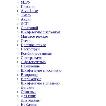
МДФ
Пластик
Alvic Luxe
Эмаль
Акрил
ДСП
С патиной
Шкафы-купе с зеркалом
Матовое зеркало
Стекло
Цветное стекло
Пескоструй
Комбинированные
С витражами
С фотопечатью
Назначение
Шкафы-купе в гостиную
В коридор
В прихожую
Шкафы-купе в спальню
Детские
Офисные
Для книг
Для одежды
На балкон