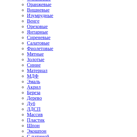
Оранжевые
Вишневые
Изумрудные
Венге
Ореховые
Янтарные
Сиреневые
Салатовые
Фиолетовые
Мятные
Золотые
Синие
Материал
МДФ
Эмаль
Акрил
Береза
Дерево
Дуб
ЛДСП
Массив
Пластик
Шпон
Экошпон
С патиной