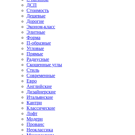
ДСП
Стоимость
Дешевые
Дорогие
Эконом-класс
Элитные
Форма
П-образные
Угловые
Прямые
Радиусные
Скошенные углы
Стиль
Современные
Евро
Английские
Дизайнерские
Итальянские
Кантри
Классические
Лофт
Модерн
Прованс
Неоклассика