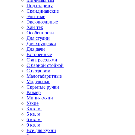
Минимализм
Под старину
Скандинавские
Элитные
Эксклюзивные
Хай-тек
Особенности
Для студии
Для хрущевки
Для дачи
Встроенные
С антресолями
С барной стойкой
С островом
Малогабаритные
Модульные
Скрытые ручки
Размер
Мини-кухни
Узкие
3 кв. м.
5 кв. м.
6 кв. м.
9 кв. м.
Все для кухни