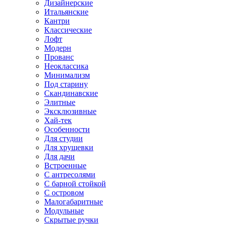
Дизайнерские
Итальянские
Кантри
Классические
Лофт
Модерн
Прованс
Неоклассика
Минимализм
Под старину
Скандинавские
Элитные
Эксклюзивные
Хай-тек
Особенности
Для студии
Для хрущевки
Для дачи
Встроенные
С антресолями
С барной стойкой
С островом
Малогабаритные
Модульные
Скрытые ручки