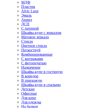
МДФ
Пластик
Alvic Luxe
Эмаль
Акрил
ДСП
С патиной
Шкафы-купе с зеркалом
Матовое зеркало
Стекло
Цветное стекло
Пескоструй
Комбинированные
С витражами
С фотопечатью
Назначение
Шкафы-купе в гостиную
В коридор
В прихожую
Шкафы-купе в спальню
Детские
Офисные
Для книг
Для одежды
На балкон