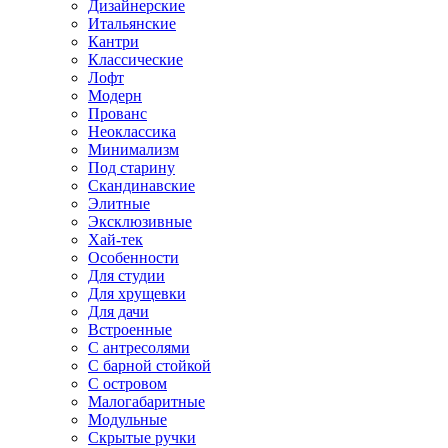
Дизайнерские
Итальянские
Кантри
Классические
Лофт
Модерн
Прованс
Неоклассика
Минимализм
Под старину
Скандинавские
Элитные
Эксклюзивные
Хай-тек
Особенности
Для студии
Для хрущевки
Для дачи
Встроенные
С антресолями
С барной стойкой
С островом
Малогабаритные
Модульные
Скрытые ручки