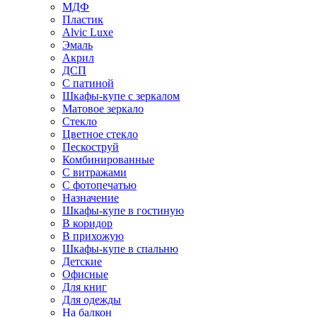
МДФ
Пластик
Alvic Luxe
Эмаль
Акрил
ДСП
С патиной
Шкафы-купе с зеркалом
Матовое зеркало
Стекло
Цветное стекло
Пескоструй
Комбинированные
С витражами
С фотопечатью
Назначение
Шкафы-купе в гостиную
В коридор
В прихожую
Шкафы-купе в спальню
Детские
Офисные
Для книг
Для одежды
На балкон