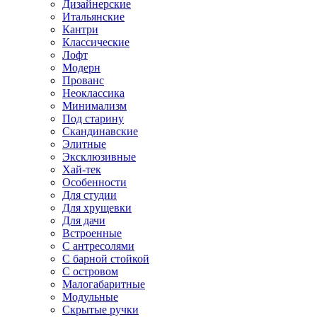
Дизайнерские
Итальянские
Кантри
Классические
Лофт
Модерн
Прованс
Неоклассика
Минимализм
Под старину
Скандинавские
Элитные
Эксклюзивные
Хай-тек
Особенности
Для студии
Для хрущевки
Для дачи
Встроенные
С антресолями
С барной стойкой
С островом
Малогабаритные
Модульные
Скрытые ручки