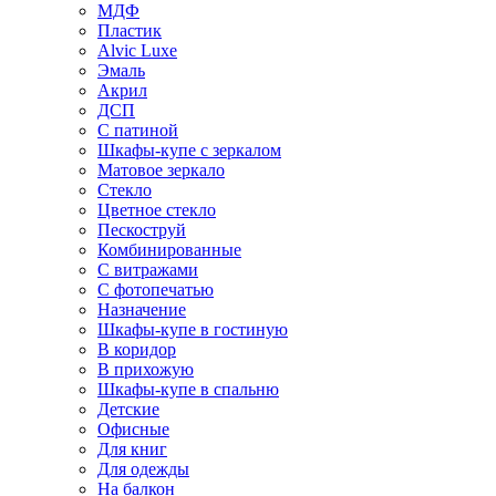
МДФ
Пластик
Alvic Luxe
Эмаль
Акрил
ДСП
С патиной
Шкафы-купе с зеркалом
Матовое зеркало
Стекло
Цветное стекло
Пескоструй
Комбинированные
С витражами
С фотопечатью
Назначение
Шкафы-купе в гостиную
В коридор
В прихожую
Шкафы-купе в спальню
Детские
Офисные
Для книг
Для одежды
На балкон