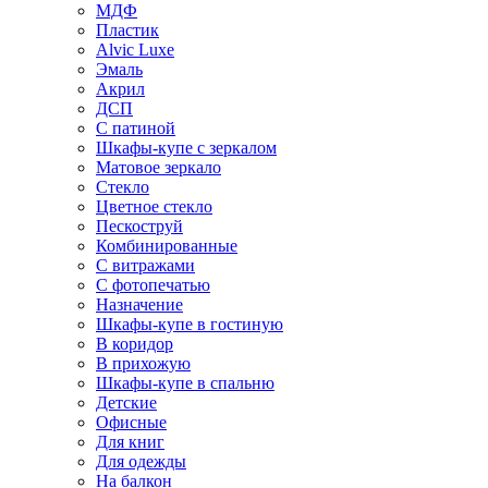
МДФ
Пластик
Alvic Luxe
Эмаль
Акрил
ДСП
С патиной
Шкафы-купе с зеркалом
Матовое зеркало
Стекло
Цветное стекло
Пескоструй
Комбинированные
С витражами
С фотопечатью
Назначение
Шкафы-купе в гостиную
В коридор
В прихожую
Шкафы-купе в спальню
Детские
Офисные
Для книг
Для одежды
На балкон