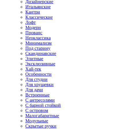
Дизайнерские
Итальянские
Кантри
Классические
Лофт
Модерн
Прованс
Неоклассика
Минимализм
Под старину
Скандинавские
Элитные
Эксклюзивные
Хай-тек
Особенности
Для студии
Для хрущевки
Для дачи
Встроенные
С антресолями
С барной стойкой
С островом
Малогабаритные
Модульные
Скрытые ручки