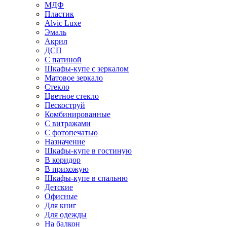
МДФ
Пластик
Alvic Luxe
Эмаль
Акрил
ДСП
С патиной
Шкафы-купе с зеркалом
Матовое зеркало
Стекло
Цветное стекло
Пескоструй
Комбинированные
С витражами
С фотопечатью
Назначение
Шкафы-купе в гостиную
В коридор
В прихожую
Шкафы-купе в спальню
Детские
Офисные
Для книг
Для одежды
На балкон