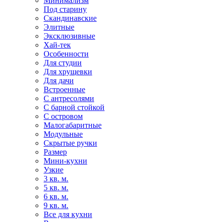
Минимализм
Под старину
Скандинавские
Элитные
Эксклюзивные
Хай-тек
Особенности
Для студии
Для хрущевки
Для дачи
Встроенные
С антресолями
С барной стойкой
С островом
Малогабаритные
Модульные
Скрытые ручки
Размер
Мини-кухни
Узкие
3 кв. м.
5 кв. м.
6 кв. м.
9 кв. м.
Все для кухни