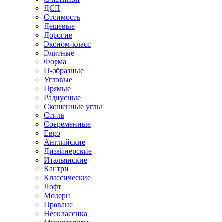
ДСП
Стоимость
Дешевые
Дорогие
Эконом-класс
Элитные
Форма
П-образные
Угловые
Прямые
Радиусные
Скошенные углы
Стиль
Современные
Евро
Английские
Дизайнерские
Итальянские
Кантри
Классические
Лофт
Модерн
Прованс
Неоклассика