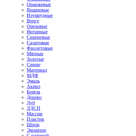
Оранжевые
Вишневые
Изумрудные
Венге
Ореховые
Янтарные
Сиреневые
Салатовые
Фиолетовые
Мятные
Золотые
Синие
Материал
МДФ
Эмаль
Акрил
Береза
Дерево
Дуб
ЛДСП
Массив
Пластик
Шпон
Экошпон
С патиной