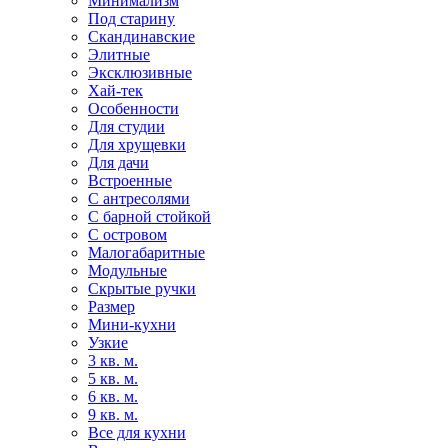
Минимализм
Под старину
Скандинавские
Элитные
Эксклюзивные
Хай-тек
Особенности
Для студии
Для хрущевки
Для дачи
Встроенные
С антресолями
С барной стойкой
С островом
Малогабаритные
Модульные
Скрытые ручки
Размер
Мини-кухни
Узкие
3 кв. м.
5 кв. м.
6 кв. м.
9 кв. м.
Все для кухни