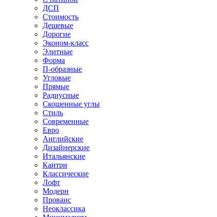
ДСП
Стоимость
Дешевые
Дорогие
Эконом-класс
Элитные
Форма
П-образные
Угловые
Прямые
Радиусные
Скошенные углы
Стиль
Современные
Евро
Английские
Дизайнерские
Итальянские
Кантри
Классические
Лофт
Модерн
Прованс
Неоклассика