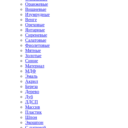
Оранжевые
Вишневые
Изумрудные
Венге
Ореховые
Янтарные
Сиреневые
Салатовые
Фиолетовые
Мятные
Золотые
Синие
Материал
МДФ
Эмаль
Акрил
Береза
Дерево
Дуб
ЛДСП
Массив
Пластик
Шпон
Экошпон
С патиной