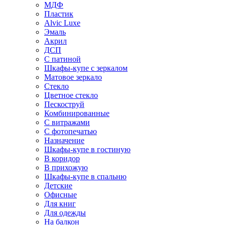
МДФ
Пластик
Alvic Luxe
Эмаль
Акрил
ДСП
С патиной
Шкафы-купе с зеркалом
Матовое зеркало
Стекло
Цветное стекло
Пескоструй
Комбинированные
С витражами
С фотопечатью
Назначение
Шкафы-купе в гостиную
В коридор
В прихожую
Шкафы-купе в спальню
Детские
Офисные
Для книг
Для одежды
На балкон