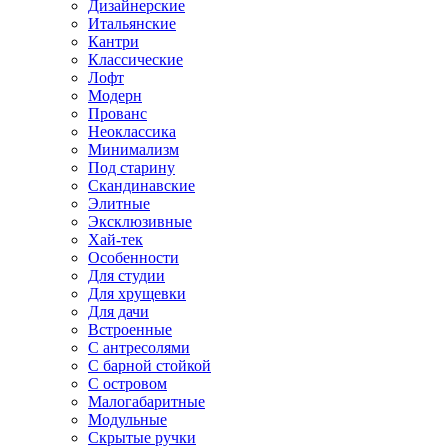
Дизайнерские
Итальянские
Кантри
Классические
Лофт
Модерн
Прованс
Неоклассика
Минимализм
Под старину
Скандинавские
Элитные
Эксклюзивные
Хай-тек
Особенности
Для студии
Для хрущевки
Для дачи
Встроенные
С антресолями
С барной стойкой
С островом
Малогабаритные
Модульные
Скрытые ручки