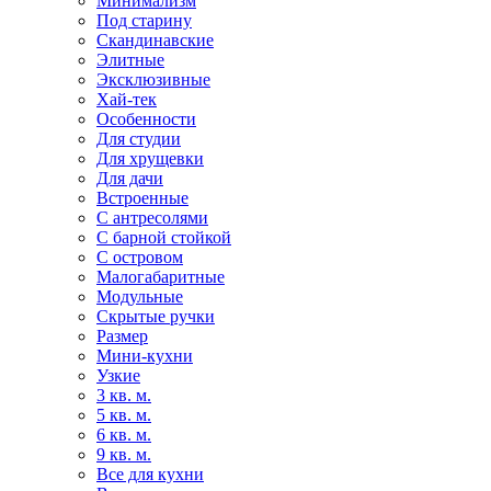
Минимализм
Под старину
Скандинавские
Элитные
Эксклюзивные
Хай-тек
Особенности
Для студии
Для хрущевки
Для дачи
Встроенные
С антресолями
С барной стойкой
С островом
Малогабаритные
Модульные
Скрытые ручки
Размер
Мини-кухни
Узкие
3 кв. м.
5 кв. м.
6 кв. м.
9 кв. м.
Все для кухни