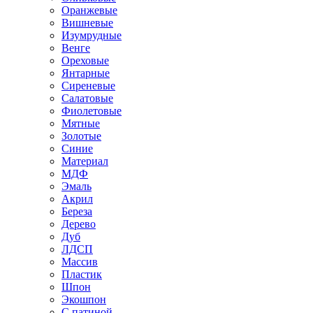
Оранжевые
Вишневые
Изумрудные
Венге
Ореховые
Янтарные
Сиреневые
Салатовые
Фиолетовые
Мятные
Золотые
Синие
Материал
МДФ
Эмаль
Акрил
Береза
Дерево
Дуб
ЛДСП
Массив
Пластик
Шпон
Экошпон
С патиной