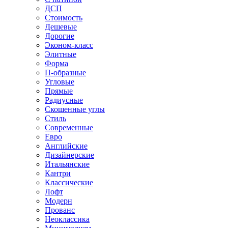
ДСП
Стоимость
Дешевые
Дорогие
Эконом-класс
Элитные
Форма
П-образные
Угловые
Прямые
Радиусные
Скошенные углы
Стиль
Современные
Евро
Английские
Дизайнерские
Итальянские
Кантри
Классические
Лофт
Модерн
Прованс
Неоклассика