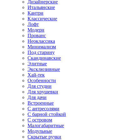
Дизайнерские
Итальянские
Кантри
Классические
Лофт
Модерн
Прованс
Неоклассика
Минимализм
Под старину
Скандинавские
Элитные
Эксклюзивные
Хай-тек
Особенности
Для студии
Для хрущевки
Для дачи
Встроенные
С антресолями
С барной стойкой
С островом
Малогабаритные
Модульные
Скрытые ручки