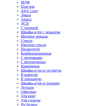
МДФ
Пластик
Alvic Luxe
Эмаль
Акрил
ДСП
С патиной
Шкафы-купе с зеркалом
Матовое зеркало
Стекло
Цветное стекло
Пескоструй
Комбинированные
С витражами
С фотопечатью
Назначение
Шкафы-купе в гостиную
В коридор
В прихожую
Шкафы-купе в спальню
Детские
Офисные
Для книг
Для одежды
На балкон