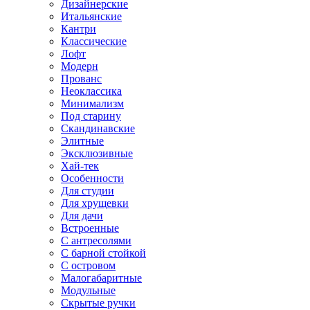
Дизайнерские
Итальянские
Кантри
Классические
Лофт
Модерн
Прованс
Неоклассика
Минимализм
Под старину
Скандинавские
Элитные
Эксклюзивные
Хай-тек
Особенности
Для студии
Для хрущевки
Для дачи
Встроенные
С антресолями
С барной стойкой
С островом
Малогабаритные
Модульные
Скрытые ручки