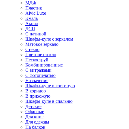
МДФ
Пластик
Alvic Luxe
Эмаль
Акрил
ДСП
С патиной
Шкафы-купе с зеркалом
Матовое зеркало
Стекло
Цветное стекло
Пескоструй
Комбинированные
С витражами
С фотопечатью
Назначение
Шкафы-купе в гостиную
В коридор
В прихожую
Шкафы-купе в спальню
Детские
Офисные
Для книг
Для одежды
На балкон