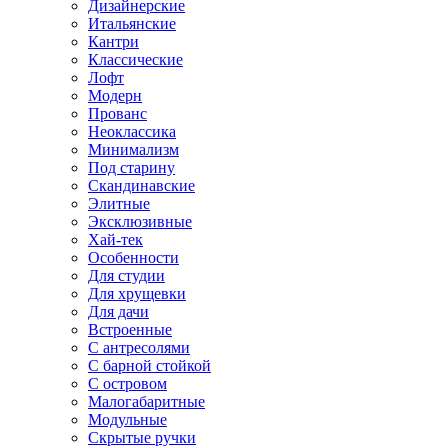
Дизайнерские
Итальянские
Кантри
Классические
Лофт
Модерн
Прованс
Неоклассика
Минимализм
Под старину
Скандинавские
Элитные
Эксклюзивные
Хай-тек
Особенности
Для студии
Для хрущевки
Для дачи
Встроенные
С антресолями
С барной стойкой
С островом
Малогабаритные
Модульные
Скрытые ручки