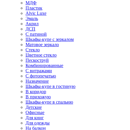
МДФ
Пластик
Alvic Luxe
Эмаль
Акрил
ДСП
С патиной
Шкафы-купе с зеркалом
Матовое зеркало
Стекло
Цветное стекло
Пескоструй
Комбинированные
С витражами
С фотопечатью
Назначение
Шкафы-купе в гостиную
В коридор
В прихожую
Шкафы-купе в спальню
Детские
Офисные
Для книг
Для одежды
На балкон