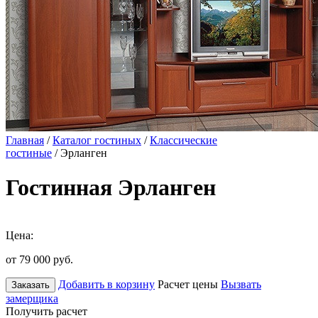
Главная
/
Каталог гостиных
/
Классические
гостиные
/ Эрланген
Гостинная Эрланген
Цена:
от 79 000
руб.
Добавить в корзину
Расчет цены
Вызвать
Заказать
замерщика
Получить расчет