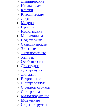
Дизайнерские
Итальянские
Кантри
Классические
Лофт
Модерн
Прованс
Неоклассика
Минимализм
Под старину
Скандинавские
Элитные
Эксклюзивные
Хай-тек
Особенности
Для студии
Для хрущевки
Для дачи
Встроенные
С антресолями
С барной стойкой
С островом
Малогабаритные
Модульные
Скрытые ручки