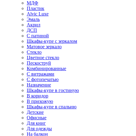
МДФ
Пластик
Alvic Luxe
Эмаль
Акрил
ДСП
С патиной
Шкафы-купе с зеркалом
Матовое зеркало
Стекло
Цветное стекло
Пескоструй
Комбинированные
С витражами
С фотопечатью
Назначение
Шкафы-купе в гостиную
В коридор
В прихожую
Шкафы-купе в спальню
Детские
Офисные
Для книг
Для одежды
На балкон