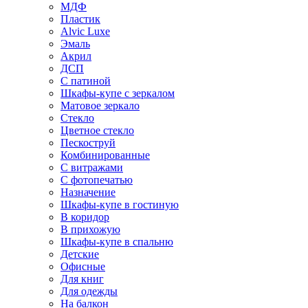
МДФ
Пластик
Alvic Luxe
Эмаль
Акрил
ДСП
С патиной
Шкафы-купе с зеркалом
Матовое зеркало
Стекло
Цветное стекло
Пескоструй
Комбинированные
С витражами
С фотопечатью
Назначение
Шкафы-купе в гостиную
В коридор
В прихожую
Шкафы-купе в спальню
Детские
Офисные
Для книг
Для одежды
На балкон