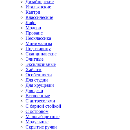
Дизайнерские
Итальянские
Кантри
Классические
Лофт
Модерн
Прованс
Неоклассика
Минимализм
Под старину
Скандинавские
Элитные
Эксклюзивные
Хай-тек
Особенности
Для студии
Для хрущевки
Для дачи
Встроенные
С антресолями
С барной стойкой
С островом
Малогабаритные
Модульные
Скрытые ручки