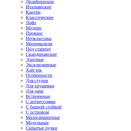
Дизайнерские
Итальянские
Кантри
Классические
Лофт
Модерн
Прованс
Неоклассика
Минимализм
Под старину
Скандинавские
Элитные
Эксклюзивные
Хай-тек
Особенности
Для студии
Для хрущевки
Для дачи
Встроенные
С антресолями
С барной стойкой
С островом
Малогабаритные
Модульные
Скрытые ручки