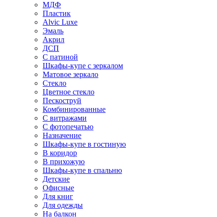
МДФ
Пластик
Alvic Luxe
Эмаль
Акрил
ДСП
С патиной
Шкафы-купе с зеркалом
Матовое зеркало
Стекло
Цветное стекло
Пескоструй
Комбинированные
С витражами
С фотопечатью
Назначение
Шкафы-купе в гостиную
В коридор
В прихожую
Шкафы-купе в спальню
Детские
Офисные
Для книг
Для одежды
На балкон