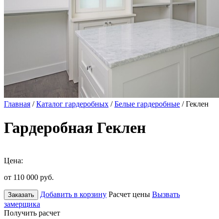
Главная
/
Каталог гардеробных
/
Белые гардеробные
/ Геклен
Гардеробная Геклен
Цена:
от 110 000
руб.
Добавить в корзину
Расчет цены
Вызвать
Заказать
замерщика
Получить расчет