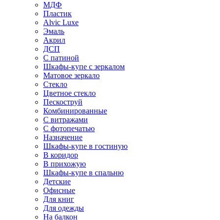
МДФ
Пластик
Alvic Luxe
Эмаль
Акрил
ДСП
С патиной
Шкафы-купе с зеркалом
Матовое зеркало
Стекло
Цветное стекло
Пескоструй
Комбинированные
С витражами
С фотопечатью
Назначение
Шкафы-купе в гостиную
В коридор
В прихожую
Шкафы-купе в спальню
Детские
Офисные
Для книг
Для одежды
На балкон