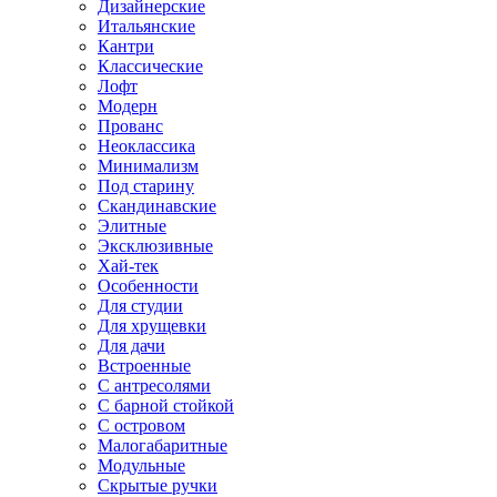
Дизайнерские
Итальянские
Кантри
Классические
Лофт
Модерн
Прованс
Неоклассика
Минимализм
Под старину
Скандинавские
Элитные
Эксклюзивные
Хай-тек
Особенности
Для студии
Для хрущевки
Для дачи
Встроенные
С антресолями
С барной стойкой
С островом
Малогабаритные
Модульные
Скрытые ручки