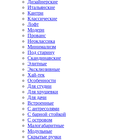
Дизайнерские
Итальянские
Кантри
Классические
Лофт
Модерн
Прованс
Неоклассика
Минимализм
Под старину
Скандинавские
Элитные
Эксклюзивные
Хай-тек
Особенности
Для студии
Для хрущевки
Для дачи
Встроенные
С антресолями
С барной стойкой
С островом
Малогабаритные
Модульные
Скрытые ручки