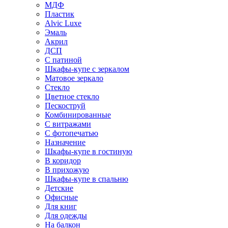
МДФ
Пластик
Alvic Luxe
Эмаль
Акрил
ДСП
С патиной
Шкафы-купе с зеркалом
Матовое зеркало
Стекло
Цветное стекло
Пескоструй
Комбинированные
С витражами
С фотопечатью
Назначение
Шкафы-купе в гостиную
В коридор
В прихожую
Шкафы-купе в спальню
Детские
Офисные
Для книг
Для одежды
На балкон