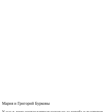
Мария и Григорий Бурковы
У нас в доме нестандартная кухня из-за короба и выступов,