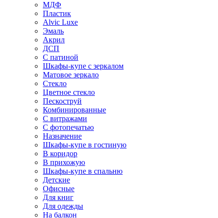
МДФ
Пластик
Alvic Luxe
Эмаль
Акрил
ДСП
С патиной
Шкафы-купе с зеркалом
Матовое зеркало
Стекло
Цветное стекло
Пескоструй
Комбинированные
С витражами
С фотопечатью
Назначение
Шкафы-купе в гостиную
В коридор
В прихожую
Шкафы-купе в спальню
Детские
Офисные
Для книг
Для одежды
На балкон