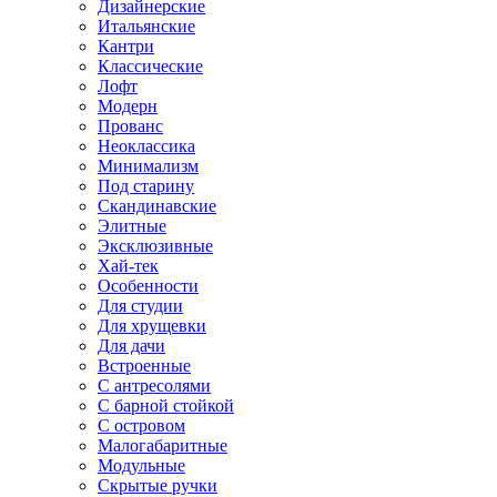
Дизайнерские
Итальянские
Кантри
Классические
Лофт
Модерн
Прованс
Неоклассика
Минимализм
Под старину
Скандинавские
Элитные
Эксклюзивные
Хай-тек
Особенности
Для студии
Для хрущевки
Для дачи
Встроенные
С антресолями
С барной стойкой
С островом
Малогабаритные
Модульные
Скрытые ручки