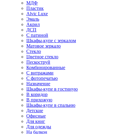
МДФ
Пластик
Alvic Luxe
Эмаль
Акрил
ДСП
С патиной
Шкафы-купе с зеркалом
Матовое зеркало
Стекло
Цветное стекло
Пескоструй
Комбинированные
С витражами
С фотопечатью
Назначение
Шкафы-купе в гостиную
В коридор
В прихожую
Шкафы-купе в спальню
Детские
Офисные
Для книг
Для одежды
На балкон