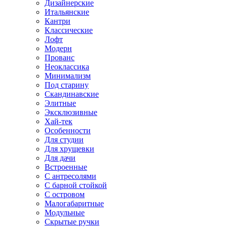
Дизайнерские
Итальянские
Кантри
Классические
Лофт
Модерн
Прованс
Неоклассика
Минимализм
Под старину
Скандинавские
Элитные
Эксклюзивные
Хай-тек
Особенности
Для студии
Для хрущевки
Для дачи
Встроенные
С антресолями
С барной стойкой
С островом
Малогабаритные
Модульные
Скрытые ручки