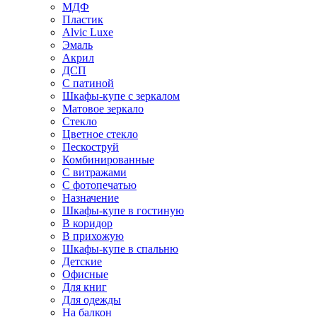
МДФ
Пластик
Alvic Luxe
Эмаль
Акрил
ДСП
С патиной
Шкафы-купе с зеркалом
Матовое зеркало
Стекло
Цветное стекло
Пескоструй
Комбинированные
С витражами
С фотопечатью
Назначение
Шкафы-купе в гостиную
В коридор
В прихожую
Шкафы-купе в спальню
Детские
Офисные
Для книг
Для одежды
На балкон