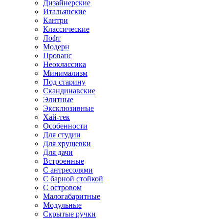
Дизайнерские
Итальянские
Кантри
Классические
Лофт
Модерн
Прованс
Неоклассика
Минимализм
Под старину
Скандинавские
Элитные
Эксклюзивные
Хай-тек
Особенности
Для студии
Для хрущевки
Для дачи
Встроенные
С антресолями
С барной стойкой
С островом
Малогабаритные
Модульные
Скрытые ручки