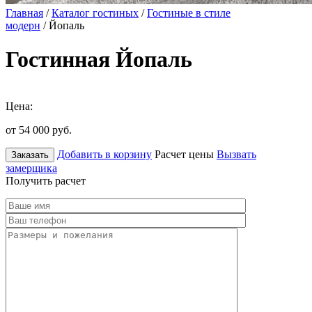
Главная
/
Каталог гостиных
/
Гостиные в стиле
модерн
/ Йопаль
Гостинная Йопаль
Цена:
от 54 000
руб.
Добавить в корзину
Расчет цены
Вызвать
Заказать
замерщика
Получить расчет