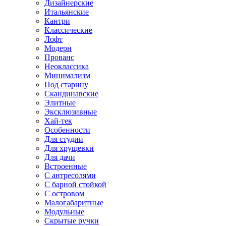
Дизайнерские
Итальянские
Кантри
Классические
Лофт
Модерн
Прованс
Неоклассика
Минимализм
Под старину
Скандинавские
Элитные
Эксклюзивные
Хай-тек
Особенности
Для студии
Для хрущевки
Для дачи
Встроенные
С антресолями
С барной стойкой
С островом
Малогабаритные
Модульные
Скрытые ручки