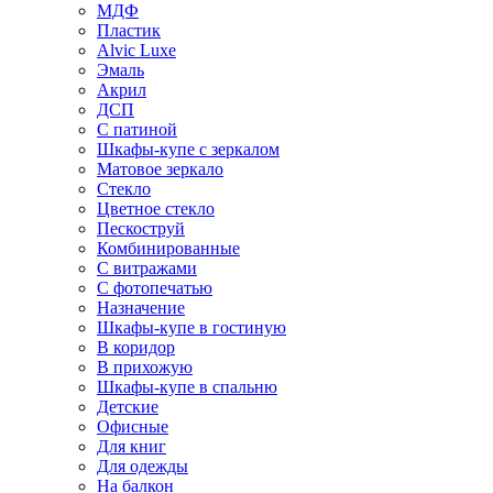
МДФ
Пластик
Alvic Luxe
Эмаль
Акрил
ДСП
С патиной
Шкафы-купе с зеркалом
Матовое зеркало
Стекло
Цветное стекло
Пескоструй
Комбинированные
С витражами
С фотопечатью
Назначение
Шкафы-купе в гостиную
В коридор
В прихожую
Шкафы-купе в спальню
Детские
Офисные
Для книг
Для одежды
На балкон