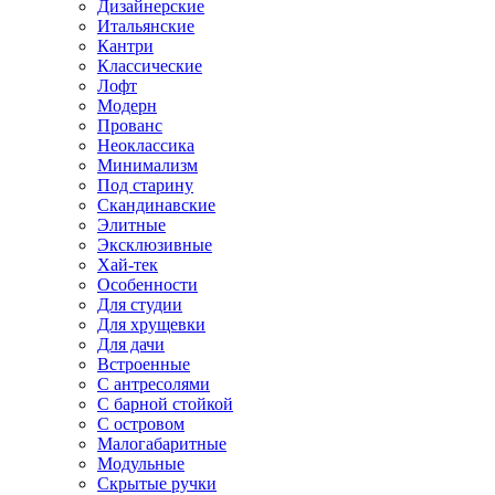
Дизайнерские
Итальянские
Кантри
Классические
Лофт
Модерн
Прованс
Неоклассика
Минимализм
Под старину
Скандинавские
Элитные
Эксклюзивные
Хай-тек
Особенности
Для студии
Для хрущевки
Для дачи
Встроенные
С антресолями
С барной стойкой
С островом
Малогабаритные
Модульные
Скрытые ручки