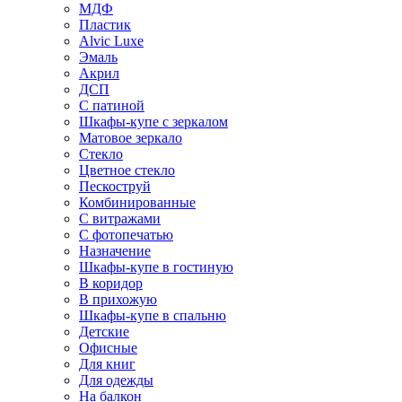
МДФ
Пластик
Alvic Luxe
Эмаль
Акрил
ДСП
С патиной
Шкафы-купе с зеркалом
Матовое зеркало
Стекло
Цветное стекло
Пескоструй
Комбинированные
С витражами
С фотопечатью
Назначение
Шкафы-купе в гостиную
В коридор
В прихожую
Шкафы-купе в спальню
Детские
Офисные
Для книг
Для одежды
На балкон