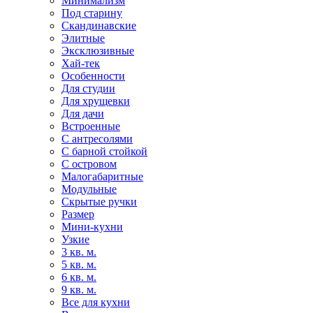
Минимализм
Под старину
Скандинавские
Элитные
Эксклюзивные
Хай-тек
Особенности
Для студии
Для хрущевки
Для дачи
Встроенные
С антресолями
С барной стойкой
С островом
Малогабаритные
Модульные
Скрытые ручки
Размер
Мини-кухни
Узкие
3 кв. м.
5 кв. м.
6 кв. м.
9 кв. м.
Все для кухни