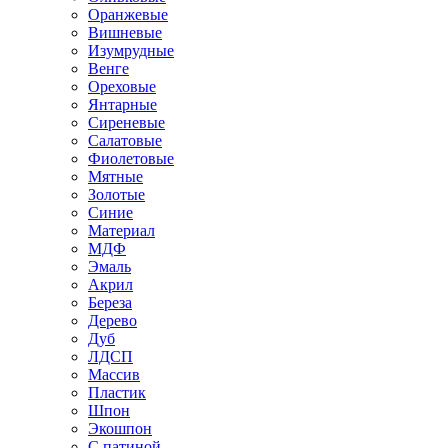
Оранжевые
Вишневые
Изумрудные
Венге
Ореховые
Янтарные
Сиреневые
Салатовые
Фиолетовые
Мятные
Золотые
Синие
Материал
МДФ
Эмаль
Акрил
Береза
Дерево
Дуб
ЛДСП
Массив
Пластик
Шпон
Экошпон
С патиной