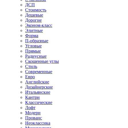
ДСП
Стоимость
Дешевые
Дорогие
Эконом-класс
Элитные
Форма
П-образные
Угловые
Прямые
Радиусные
Скошенные углы
Стиль
Современные
Евро
Английские
Дизайнерские
Итальянские
Кантри
Классические
Лофт
Модерн
Прованс
Неоклассика