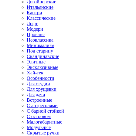
Дизайнерские
Итальянские
Кантри
Классические
Лофт
Модерн
Прованс
Неоклассика
Минимализм
Под старину
Скандинавские
Элитные
Эксклюзивные
Хай-тек
Особенности
Для студии
Для хрущевки
Для дачи
Встроенные
С антресолями
С барной стойкой
С островом
Малогабаритные
Модульные
Скрытые ручки