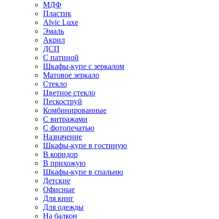
МДФ
Пластик
Alvic Luxe
Эмаль
Акрил
ДСП
С патиной
Шкафы-купе с зеркалом
Матовое зеркало
Стекло
Цветное стекло
Пескоструй
Комбинированные
С витражами
С фотопечатью
Назначение
Шкафы-купе в гостиную
В коридор
В прихожую
Шкафы-купе в спальню
Детские
Офисные
Для книг
Для одежды
На балкон