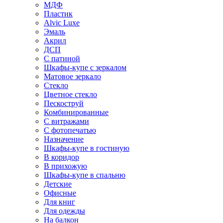
МДФ
Пластик
Alvic Luxe
Эмаль
Акрил
ДСП
С патиной
Шкафы-купе с зеркалом
Матовое зеркало
Стекло
Цветное стекло
Пескоструй
Комбинированные
С витражами
С фотопечатью
Назначение
Шкафы-купе в гостиную
В коридор
В прихожую
Шкафы-купе в спальню
Детские
Офисные
Для книг
Для одежды
На балкон