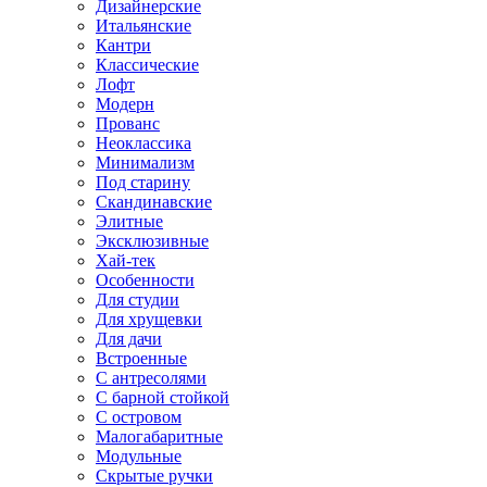
Дизайнерские
Итальянские
Кантри
Классические
Лофт
Модерн
Прованс
Неоклассика
Минимализм
Под старину
Скандинавские
Элитные
Эксклюзивные
Хай-тек
Особенности
Для студии
Для хрущевки
Для дачи
Встроенные
С антресолями
С барной стойкой
С островом
Малогабаритные
Модульные
Скрытые ручки