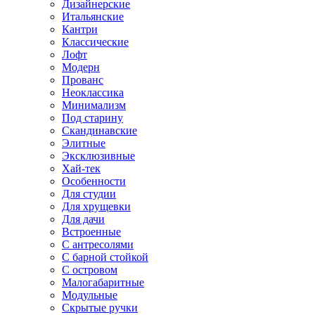
Дизайнерские
Итальянские
Кантри
Классические
Лофт
Модерн
Прованс
Неоклассика
Минимализм
Под старину
Скандинавские
Элитные
Эксклюзивные
Хай-тек
Особенности
Для студии
Для хрущевки
Для дачи
Встроенные
С антресолями
С барной стойкой
С островом
Малогабаритные
Модульные
Скрытые ручки