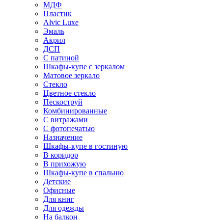
МДФ
Пластик
Alvic Luxe
Эмаль
Акрил
ДСП
С патиной
Шкафы-купе с зеркалом
Матовое зеркало
Стекло
Цветное стекло
Пескоструй
Комбинированные
С витражами
С фотопечатью
Назначение
Шкафы-купе в гостиную
В коридор
В прихожую
Шкафы-купе в спальню
Детские
Офисные
Для книг
Для одежды
На балкон