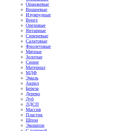
Оранжевые
Вишневые
Изумрудные
Венге
Ореховые
Янтарные
Сиреневые
Салатовые
Фиолетовые
Мятные
Золотые
Синие
Материал
МДФ
Эмаль
Акрил
Береза
Дерево
Дуб
ЛДСП
Массив
Пластик
Шпон
Экошпон
С патиной