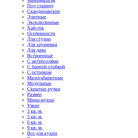
Минимализм
Под старину
Скандинавские
Элитные
Эксклюзивные
Хай-тек
Особенности
Для студии
Для хрущевки
Для дачи
Встроенные
С антресолями
С барной стойкой
С островом
Малогабаритные
Модульные
Скрытые ручки
Размер
Мини-кухни
Узкие
3 кв. м.
5 кв. м.
6 кв. м.
9 кв. м.
Все для кухни