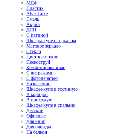
МДФ
Пластик
Alvic Luxe
Эмаль
Акрил
ДСП
С патиной
Шкафы-купе с зеркалом
Матовое зеркало
Стекло
Цветное стекло
Пескоструй
Комбинированные
С витражами
С фотопечатью
Назначение
Шкафы-купе в гостиную
В коридор
В прихожую
Шкафы-купе в спальню
Детские
Офисные
Для книг
Для одежды
На балкон