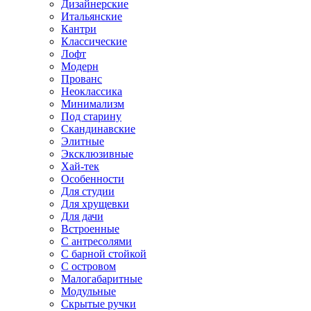
Дизайнерские
Итальянские
Кантри
Классические
Лофт
Модерн
Прованс
Неоклассика
Минимализм
Под старину
Скандинавские
Элитные
Эксклюзивные
Хай-тек
Особенности
Для студии
Для хрущевки
Для дачи
Встроенные
С антресолями
С барной стойкой
С островом
Малогабаритные
Модульные
Скрытые ручки