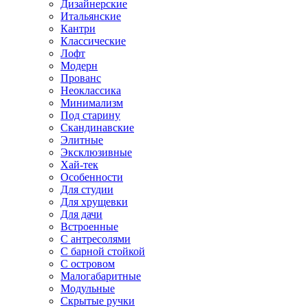
Дизайнерские
Итальянские
Кантри
Классические
Лофт
Модерн
Прованс
Неоклассика
Минимализм
Под старину
Скандинавские
Элитные
Эксклюзивные
Хай-тек
Особенности
Для студии
Для хрущевки
Для дачи
Встроенные
С антресолями
С барной стойкой
С островом
Малогабаритные
Модульные
Скрытые ручки