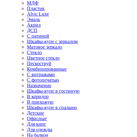
МДФ
Пластик
Alvic Luxe
Эмаль
Акрил
ДСП
С патиной
Шкафы-купе с зеркалом
Матовое зеркало
Стекло
Цветное стекло
Пескоструй
Комбинированные
С витражами
С фотопечатью
Назначение
Шкафы-купе в гостиную
В коридор
В прихожую
Шкафы-купе в спальню
Детские
Офисные
Для книг
Для одежды
На балкон