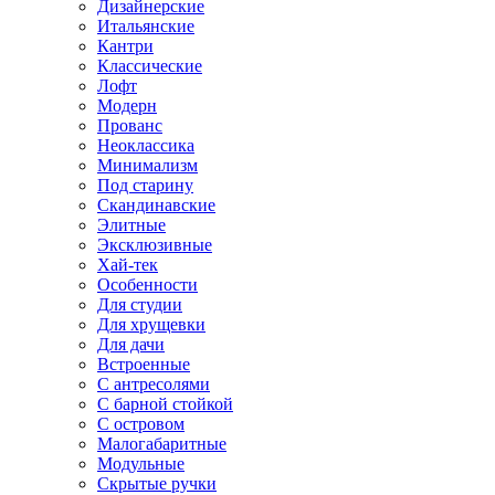
Дизайнерские
Итальянские
Кантри
Классические
Лофт
Модерн
Прованс
Неоклассика
Минимализм
Под старину
Скандинавские
Элитные
Эксклюзивные
Хай-тек
Особенности
Для студии
Для хрущевки
Для дачи
Встроенные
С антресолями
С барной стойкой
С островом
Малогабаритные
Модульные
Скрытые ручки