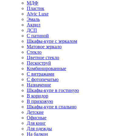
МДФ
Пластик
Alvic Luxe
Эмаль
Акрил
ДСП
С патиной
Шкафы-купе с зеркалом
Матовое зеркало
Стекло
Цветное стекло
Пескоструй
Комбинированные
С витражами
С фотопечатью
Назначение
Шкафы-купе в гостиную
В коридор
В прихожую
Шкафы-купе в спальню
Детские
Офисные
Для книг
Для одежды
На балкон