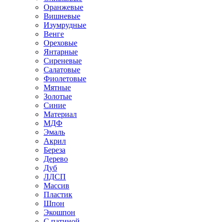
Оранжевые
Вишневые
Изумрудные
Венге
Ореховые
Янтарные
Сиреневые
Салатовые
Фиолетовые
Мятные
Золотые
Синие
Материал
МДФ
Эмаль
Акрил
Береза
Дерево
Дуб
ЛДСП
Массив
Пластик
Шпон
Экошпон
С патиной