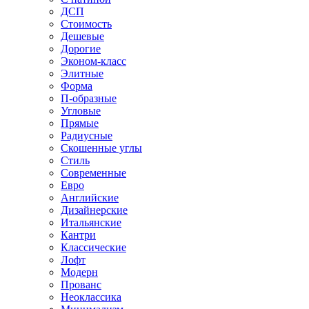
ДСП
Стоимость
Дешевые
Дорогие
Эконом-класс
Элитные
Форма
П-образные
Угловые
Прямые
Радиусные
Скошенные углы
Стиль
Современные
Евро
Английские
Дизайнерские
Итальянские
Кантри
Классические
Лофт
Модерн
Прованс
Неоклассика