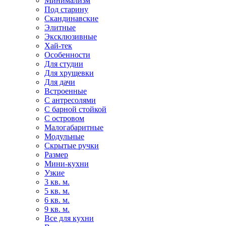
Минимализм
Под старину
Скандинавские
Элитные
Эксклюзивные
Хай-тек
Особенности
Для студии
Для хрущевки
Для дачи
Встроенные
С антресолями
С барной стойкой
С островом
Малогабаритные
Модульные
Скрытые ручки
Размер
Мини-кухни
Узкие
3 кв. м.
5 кв. м.
6 кв. м.
9 кв. м.
Все для кухни