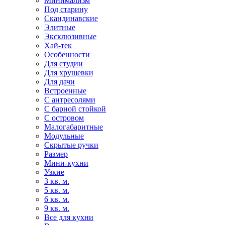
Минимализм
Под старину
Скандинавские
Элитные
Эксклюзивные
Хай-тек
Особенности
Для студии
Для хрущевки
Для дачи
Встроенные
С антресолями
С барной стойкой
С островом
Малогабаритные
Модульные
Скрытые ручки
Размер
Мини-кухни
Узкие
3 кв. м.
5 кв. м.
6 кв. м.
9 кв. м.
Все для кухни