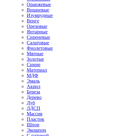
Оранжевые
Вишневые
Изумрудные
Венге
Ореховые
Янтарные
Сиреневые
Салатовые
Фиолетовые
Мятные
Золотые
Синие
Материал
МДФ
Эмаль
Акрил
Береза
Дерево
Дуб
ЛДСП
Массив
Пластик
Шпон
Экошпон
С патиной