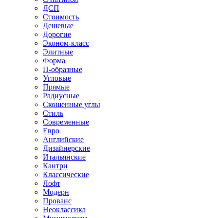
ДСП
Стоимость
Дешевые
Дорогие
Эконом-класс
Элитные
Форма
П-образные
Угловые
Прямые
Радиусные
Скошенные углы
Стиль
Современные
Евро
Английские
Дизайнерские
Итальянские
Кантри
Классические
Лофт
Модерн
Прованс
Неоклассика