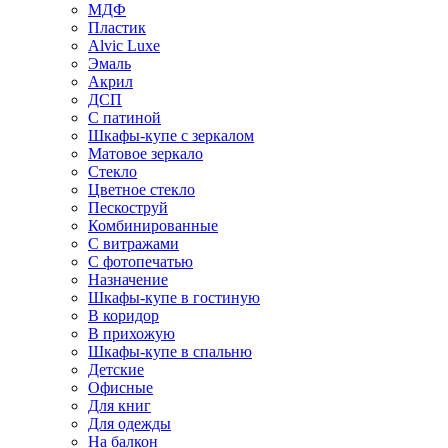
МДФ
Пластик
Alvic Luxe
Эмаль
Акрил
ДСП
С патиной
Шкафы-купе с зеркалом
Матовое зеркало
Стекло
Цветное стекло
Пескоструй
Комбинированные
С витражами
С фотопечатью
Назначение
Шкафы-купе в гостиную
В коридор
В прихожую
Шкафы-купе в спальню
Детские
Офисные
Для книг
Для одежды
На балкон