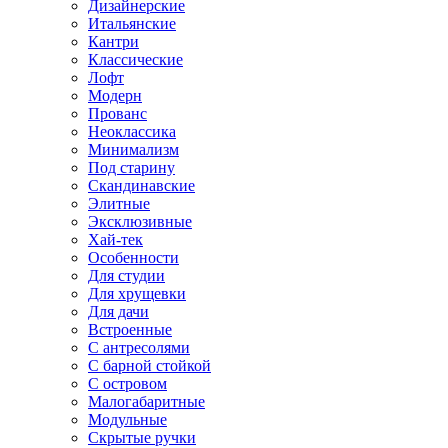
Дизайнерские
Итальянские
Кантри
Классические
Лофт
Модерн
Прованс
Неоклассика
Минимализм
Под старину
Скандинавские
Элитные
Эксклюзивные
Хай-тек
Особенности
Для студии
Для хрущевки
Для дачи
Встроенные
С антресолями
С барной стойкой
С островом
Малогабаритные
Модульные
Скрытые ручки