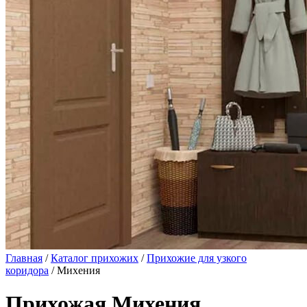
Главная
/
Каталог прихожих
/
Прихожие для узкого
коридора
/ Михения
Прихожая Михения