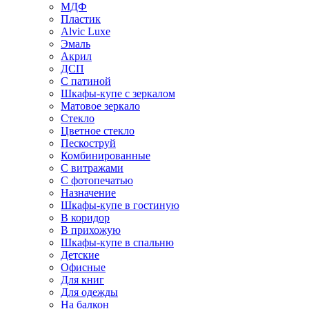
МДФ
Пластик
Alvic Luxe
Эмаль
Акрил
ДСП
С патиной
Шкафы-купе с зеркалом
Матовое зеркало
Стекло
Цветное стекло
Пескоструй
Комбинированные
С витражами
С фотопечатью
Назначение
Шкафы-купе в гостиную
В коридор
В прихожую
Шкафы-купе в спальню
Детские
Офисные
Для книг
Для одежды
На балкон