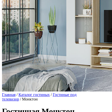
Главная
/
Каталог гостиных
/
Гостиные под
телевизор
/ Монктон
Гостинная Монктон