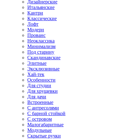
Дизайнерские
Итальянские
Кантри
Классические
Лофт
Модерн
Прованс
Неоклассика
Минимализм
Под старину
Скандинавские
Элитные
Эксклюзивные
Хай-тек
Особенности
Для студии
Для хрущевки
Для дачи
Встроенные
С антресолями
С барной стойкой
С островом
Малогабаритные
Модульные
Скрытые ручки