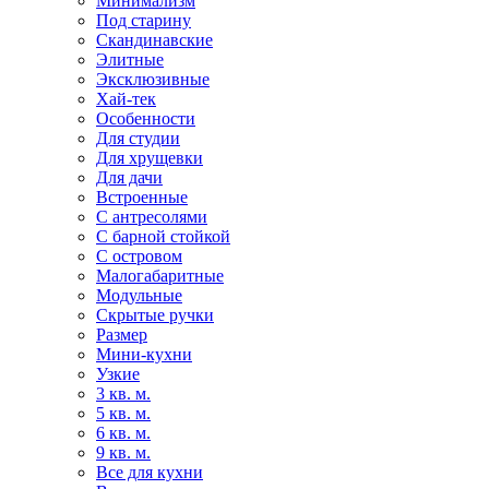
Минимализм
Под старину
Скандинавские
Элитные
Эксклюзивные
Хай-тек
Особенности
Для студии
Для хрущевки
Для дачи
Встроенные
С антресолями
С барной стойкой
С островом
Малогабаритные
Модульные
Скрытые ручки
Размер
Мини-кухни
Узкие
3 кв. м.
5 кв. м.
6 кв. м.
9 кв. м.
Все для кухни