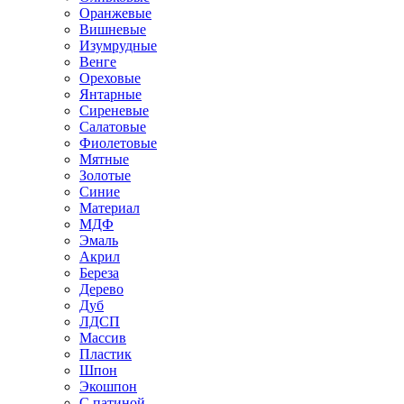
Оранжевые
Вишневые
Изумрудные
Венге
Ореховые
Янтарные
Сиреневые
Салатовые
Фиолетовые
Мятные
Золотые
Синие
Материал
МДФ
Эмаль
Акрил
Береза
Дерево
Дуб
ЛДСП
Массив
Пластик
Шпон
Экошпон
С патиной