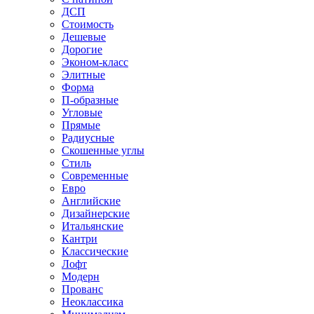
ДСП
Стоимость
Дешевые
Дорогие
Эконом-класс
Элитные
Форма
П-образные
Угловые
Прямые
Радиусные
Скошенные углы
Стиль
Современные
Евро
Английские
Дизайнерские
Итальянские
Кантри
Классические
Лофт
Модерн
Прованс
Неоклассика