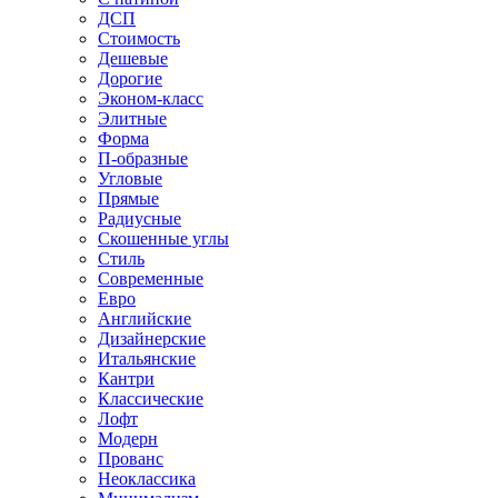
ДСП
Стоимость
Дешевые
Дорогие
Эконом-класс
Элитные
Форма
П-образные
Угловые
Прямые
Радиусные
Скошенные углы
Стиль
Современные
Евро
Английские
Дизайнерские
Итальянские
Кантри
Классические
Лофт
Модерн
Прованс
Неоклассика