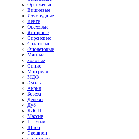
Оранжевые
Вишневые
Изумрудные
Венге
Ореховые
Янтарные
Сиреневые
Салатовые
Фиолетовые
Мятные
Золотые
Синие
Материал
МДФ
Эмаль
Акрил
Береза
Дерево
Дуб
ЛДСП
Массив
Пластик
Шпон
Экошпон
С патиной