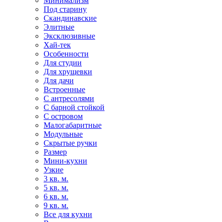
Минимализм
Под старину
Скандинавские
Элитные
Эксклюзивные
Хай-тек
Особенности
Для студии
Для хрущевки
Для дачи
Встроенные
С антресолями
С барной стойкой
С островом
Малогабаритные
Модульные
Скрытые ручки
Размер
Мини-кухни
Узкие
3 кв. м.
5 кв. м.
6 кв. м.
9 кв. м.
Все для кухни